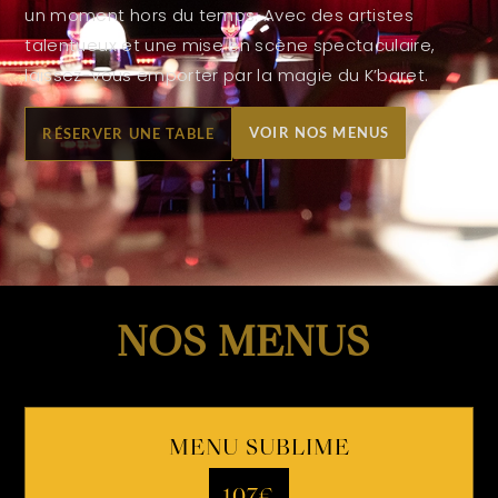
un moment hors du temps. Avec des artistes
talentueux et une mise en scène spectaculaire,
laissez-vous emporter par la magie du K’baret.
VOIR NOS MENUS
RÉSERVER UNE TABLE
NOS MENUS
MENU SUBLIME
107€