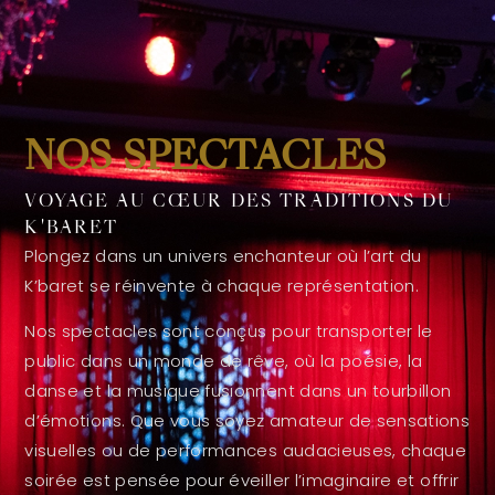
NOS SPECTACLES
VOYAGE AU CŒUR DES TRADITIONS DU
K'BARET
Plongez dans un univers enchanteur où l’art du
K’baret se réinvente à chaque représentation.
Nos spectacles sont conçus pour transporter le
public dans un monde de rêve, où la poésie, la
danse et la musique fusionnent dans un tourbillon
d’émotions. Que vous soyez amateur de sensations
visuelles ou de performances audacieuses, chaque
soirée est pensée pour éveiller l’imaginaire et offrir