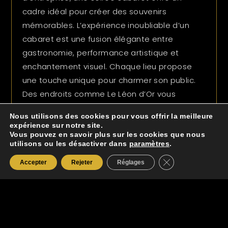
cadre idéal pour créer des souvenirs
mémorables. L’expérience inoubliable d’un
cabaret est une fusion élégante entre
gastronomie, performance artistique et
enchantement visuel. Chaque lieu propose
une touche unique pour charmer son public.
Des endroits comme Le Léon d’Or vous
plongent dans un univers somptueusement
Nous utilisons des cookies pour vous offrir la meilleure
rétro. Pendant ce temps, de nouveaux
expérience sur notre site.
établissements réinventent l’art du cabaret
Vous pouvez en savoir plus sur les cookies que nous
utilisons ou les désactiver dans
paramètres
.
en Seine-Maritime.
Fermer la bannièr
Accepter
Rejeter
Réglages
Les soirées cabaret près du Havre savent ravir
tous les publics, avec une multitude de
formules pour chaque occasion. Nous invitons
donc notre aimable lectorat à planifier dès
maintenant une expérience inoubliable en